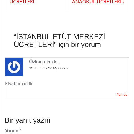
gezinmesi
ÜCRETLERİ
ANAOKUL ÜCRETLERİ
“
İSTANBUL ETÜT MERKEZİ
ÜCRETLERİ
” için bir yorum
Özkan
dedi ki:
13 Temmuz 2016, 00:20
Fiyatlar nedir
Yanıtla
Bir yanıt yazın
Yorum
*