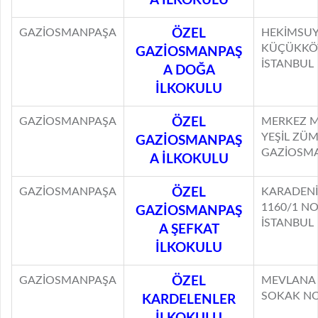
A İLKOKULU
GAZİOSMANPAŞA
ÖZEL
HEKİMSUY
KÜÇÜKKÖ
GAZİOSMANPAŞ
İSTANBUL
A DOĞA
İLKOKULU
GAZİOSMANPAŞA
ÖZEL
MERKEZ M
YEŞİL ZÜ
GAZİOSMANPAŞ
GAZİOSMA
A İLKOKULU
GAZİOSMANPAŞA
ÖZEL
KARADENİ
1160/1 N
GAZİOSMANPAŞ
İSTANBUL
A ŞEFKAT
İLKOKULU
GAZİOSMANPAŞA
ÖZEL
MEVLANA 
SOKAK NO
KARDELENLER