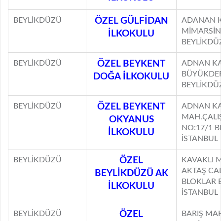
BEYLİKDÜZÜ
ÖZEL GÜLFİDAN
ADANAN K
MİMARSİN
İLKOKULU
BEYLİKDÜ
BEYLİKDÜZÜ
ÖZEL BEYKENT
ADNAN KA
BÜYÜKDER
DOĞA İLKOKULU
BEYLİKDÜ
BEYLİKDÜZÜ
ÖZEL BEYKENT
ADNAN K
MAH.ÇALI
OKYANUS
NO:17/1 
İLKOKULU
İSTANBUL
BEYLİKDÜZÜ
ÖZEL
KAVAKLI 
AKTAŞ CAD
BEYLİKDÜZÜ AK
BLOKLAR 
İLKOKULU
İSTANBUL
BEYLİKDÜZÜ
ÖZEL
BARIŞ MAH