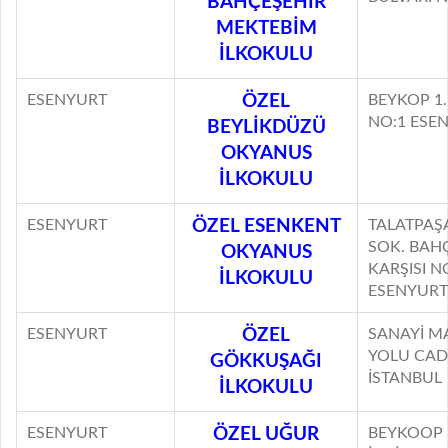
BAHÇEŞEHİR
MEKTEBİM
İLKOKULU
ESENYURT
ÖZEL
BEYKOP 1
NO:1 ESE
BEYLİKDÜZÜ
OKYANUS
İLKOKULU
ESENYURT
ÖZEL ESENKENT
TALATPAŞA
SOK. BAH
OKYANUS
KARŞISI N
İLKOKULU
ESENYURT
ESENYURT
ÖZEL
SANAYİ M
YOLU CAD
GÖKKUŞAĞI
İSTANBUL
İLKOKULU
ESENYURT
ÖZEL UĞUR
BEYKOOP 