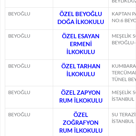
BEYLİKDÜ
BEYOĞLU
ÖZEL BEYOĞLU
KAPTAN PA
NO:6 BEY
DOĞA İLKOKULU
BEYOĞLU
ÖZEL ESAYAN
MEŞELİK 
BEYOĞLU-
ERMENİ
İLKOKULU
BEYOĞLU
ÖZEL TARHAN
KUMBARA
TERCÜMAN
İLKOKULU
TÜNEL BE
BEYOĞLU
ÖZEL ZAPYON
MEŞELİK S
İSTANBUL
RUM İLKOKULU
BEYOĞLU
ÖZEL
SU TERAZİ
İSTANBUL
ZOĞRAFYON
RUM İLKOKULU