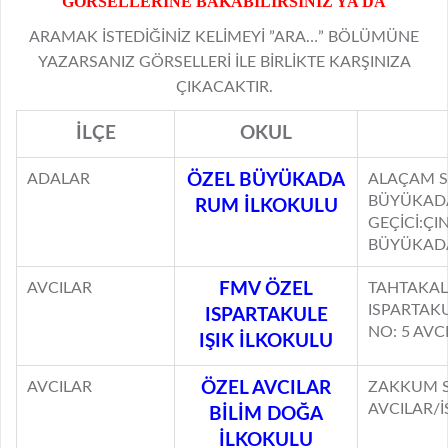
GÖRSELLERİNE BAKABİLİRSİNİZ YA DA
ARAMAK İSTEDİĞİNİZ KELİMEYİ ”ARA…” BÖLÜMÜNE
YAZARSANIZ GÖRSELLERİ İLE BİRLİKTE KARŞINIZA
ÇIKACAKTIR.
İLÇE
OKUL
ADALAR
ÖZEL BÜYÜKADA
ALAÇAM S
BÜYÜKADA
RUM İLKOKULU
GEÇİCİ:ÇI
BÜYÜKADA
AVCILAR
FMV ÖZEL
TAHTAKAL
ISPARTAKU
ISPARTAKULE
NO: 5 AVC
IŞIK İLKOKULU
AVCILAR
ÖZEL AVCILAR
ZAKKUM S
AVCILAR/
BİLİM DOĞA
İLKOKULU