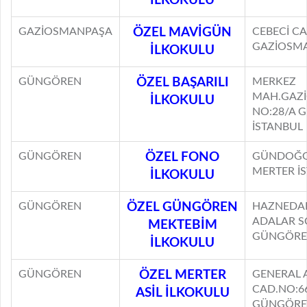
İLKOKULU
GAZİOSMANPAŞA
ÖZEL MAVİGÜN
CEBECİ CA
GAZİOSMA
İLKOKULU
GÜNGÖREN
ÖZEL BAŞARILI
MERKEZ
MAH.GAZİ
İLKOKULU
NO:28/A 
İSTANBUL
GÜNGÖREN
ÖZEL FONO
GÜNDOĞG
MERTER İ
İLKOKULU
GÜNGÖREN
ÖZEL GÜNGÖREN
HAZNEDAR
ADALAR S
MEKTEBİM
GÜNGÖRE
İLKOKULU
GÜNGÖREN
ÖZEL MERTER
GENERAL 
CAD.NO:6
ASİL İLKOKULU
GÜNGÖRE