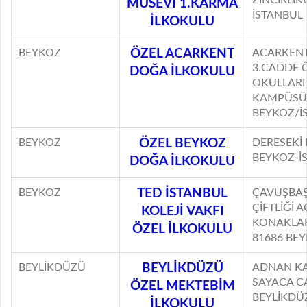
MUSEVİ 1.KARMA
İSTANBUL
İLKOKULU
BEYKOZ
ÖZEL ACARKENT
ACARKENT 
3.CADDE 
DOĞA İLKOKULU
OKULLARI
KAMPÜSÜ 
BEYKOZ/İ
BEYKOZ
ÖZEL BEYKOZ
DERESEKİ 
BEYKOZ-İ
DOĞA İLKOKULU
BEYKOZ
TED İSTANBUL
ÇAVUŞBAŞ
ÇİFTLİĞİ 
KOLEJİ VAKFI
KONAKLARI
ÖZEL İLKOKULU
81686 BE
BEYLİKDÜZÜ
BEYLİKDÜZÜ
ADNAN KA
SAYACA CA
ÖZEL MEKTEBİM
BEYLİKDÜ
İLKOKULU