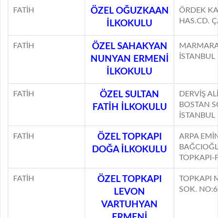
FATİH
ÖZEL OĞUZKAAN
ÖRDEK K
HAS.CD. Ç
İLKOKULU
FATİH
ÖZEL SAHAKYAN
MARMARA 
İSTANBUL
NUNYAN ERMENİ
İLKOKULU
FATİH
ÖZEL SULTAN
DERVİŞ AL
BOSTAN SO
FATİH İLKOKULU
İSTANBUL
FATİH
ÖZEL TOPKAPI
ARPA EMİ
BAĞCIOĞL
DOĞA İLKOKULU
TOPKAPI-
FATİH
ÖZEL TOPKAPI
TOPKAPI 
SOK. NO:6
LEVON
VARTUHYAN
ERMENİ