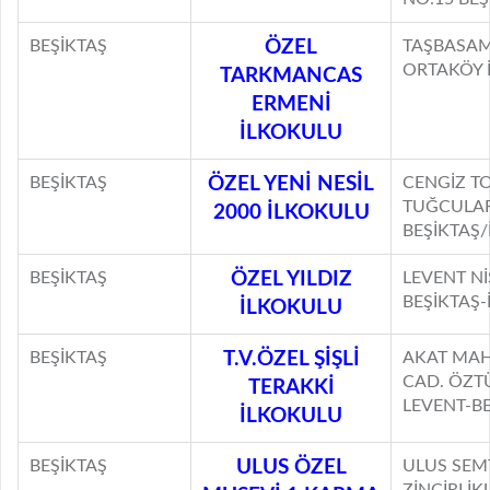
BEŞİKTAŞ
ÖZEL
TAŞBASAM
ORTAKÖY 
TARKMANCAS
ERMENİ
İLKOKULU
BEŞİKTAŞ
ÖZEL YENİ NESİL
CENGİZ T
TUĞCULAR 
2000 İLKOKULU
BEŞİKTAŞ
BEŞİKTAŞ
ÖZEL YILDIZ
LEVENT Nİ
BEŞİKTAŞ-
İLKOKULU
BEŞİKTAŞ
T.V.ÖZEL ŞİŞLİ
AKAT MAH
CAD. ÖZTÜ
TERAKKİ
LEVENT-B
İLKOKULU
BEŞİKTAŞ
ULUS ÖZEL
ULUS SEM
ZİNCİRLİK