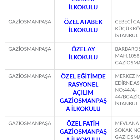
İLKOKULU
GAZİOSMANPAŞA
ÖZEL ATABEK
CEBECİ CA
KÜÇÜKKÖ
İLKOKULU
İSTANBUL
GAZİOSMANPAŞA
ÖZEL AY
BARBAROS
MAH.1058
İLKOKULU
GAZİOSMA
GAZİOSMANPAŞA
ÖZEL EĞİTİMDE
MERKEZ M
EDİRNE AS
RASYONEL
NO:44/A-
AÇILIM
44/BGAZİ
GAZİOSMANPAŞ
İSTANBUL
A İLKOKULU
GAZİOSMANPAŞA
ÖZEL FATİH
MEVLANA 
SOKAK NO
GAZİOSMANPAŞ
GAZİOSMA