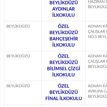
HAZİRAN S
BEYLİKDÜZÜ
BEYLİKDÜ
AYDINLAR
İLKOKULU
BEYLİKDÜZÜ
ÖZEL
ADNAN KA
ÇALIŞLAR
BEYLİKDÜZÜ
NO:5 BEY
BAHÇEŞEHİR
İLKOKULU
BEYLİKDÜZÜ
ÖZEL
ADNAN KA
ÇALIŞLAR 
BEYLİKDÜZÜ
BEYLİKDÜ
BİLİMSEL ÇİZGİ
İLKOKULU
BEYLİKDÜZÜ
ÖZEL
ADNAN KA
AVRUPA C
BEYLİKDÜZÜ
BEYLİKDÜ
FİNAL İLKOKULU