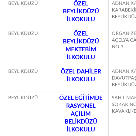
BEYLİKDÜZÜ
ÖZEL
ADNAN KA
KARABEKİ
BEYLİKDÜZÜ
BEYLİKDÜ
İLKOKULU
BEYLİKDÜZÜ
ÖZEL
ORGANİZE
AÇELYA C
BEYLİKDÜZÜ
NO:3
MEKTEBİM
İLKOKULU
BEYLİKDÜZÜ
ÖZEL DAHİLER
ADNAN KA
DAVUTPAŞ
İLKOKULU
BEYLİKDÜ
BEYLİKDÜZÜ
ÖZEL EĞİTİMDE
SAHİL MA
SOKAK NO
RASYONEL
KAVAKLI/
AÇILIM
BELİKDÜZÜ
İLKOKULU