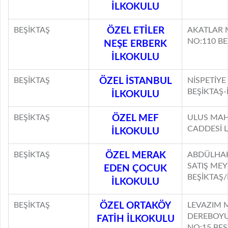
İLKOKULU
BEŞİKTAŞ
ÖZEL ETİLER
AKATLAR 
NO:110 BE
NEŞE ERBERK
İLKOKULU
BEŞİKTAŞ
ÖZEL İSTANBUL
NİSPETİYE
BEŞİKTAŞ-
İLKOKULU
BEŞİKTAŞ
ÖZEL MEF
ULUS MAH
CADDESİ 
İLKOKULU
BEŞİKTAŞ
ÖZEL MERAK
ABDÜLHA
SATIŞ ME
EDEN ÇOCUK
BEŞİKTAŞ
İLKOKULU
BEŞİKTAŞ
ÖZEL ORTAKÖY
LEVAZIM 
DEREBOYU
FATİH İLKOKULU
NO:15 BEŞ