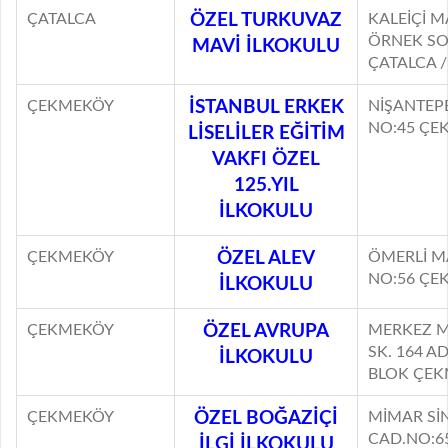
ÇATALCA
ÖZEL TURKUVAZ
KALEİÇİ M
ÖRNEK SOK
MAVİ İLKOKULU
ÇATALCA /
ÇEKMEKÖY
İSTANBUL ERKEK
NİŞANTEPE
NO:45 ÇE
LİSELİLER EĞİTİM
VAKFI ÖZEL
125.YIL
İLKOKULU
ÇEKMEKÖY
ÖZEL ALEV
ÖMERLİ M
NO:56 ÇE
İLKOKULU
ÇEKMEKÖY
ÖZEL AVRUPA
MERKEZ 
SK. 164 A
İLKOKULU
BLOK ÇEK
ÇEKMEKÖY
ÖZEL BOĞAZİÇİ
MİMAR Sİ
CAD.NO:6
İLGİ İLKOKULU