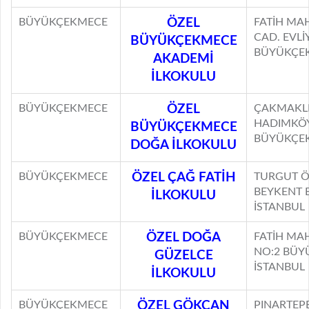
BÜYÜKÇEKMECE
ÖZEL
FATİH MAH
CAD. EVLİ
BÜYÜKÇEKMECE
BÜYÜKÇEK
AKADEMİ
İLKOKULU
BÜYÜKÇEKMECE
ÖZEL
ÇAKMAKLI
HADIMKÖY
BÜYÜKÇEKMECE
BÜYÜKÇEK
DOĞA İLKOKULU
BÜYÜKÇEKMECE
ÖZEL ÇAĞ FATİH
TURGUT Ö
BEYKENT 
İLKOKULU
İSTANBUL
BÜYÜKÇEKMECE
ÖZEL DOĞA
FATİH MAH
NO:2 BÜY
GÜZELCE
İSTANBUL
İLKOKULU
BÜYÜKÇEKMECE
ÖZEL GÖKCAN
PINARTEP