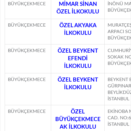
BÜYÜKÇEKMECE
MİMAR SİNAN
İNÖNÜ MA
BÜYÜKÇEK
ÖZEL İLKOKULU
BÜYÜKÇEKMECE
ÖZEL AKYAKA
MURATÇEŞ
ARPACI S
İLKOKULU
BÜYÜKÇEK
BÜYÜKÇEKMECE
ÖZEL BEYKENT
CUMHURİ
SOKAK NO
EFENDİ
BÜYÜKÇEK
İLKOKULU
BÜYÜKÇEKMECE
ÖZEL BEYKENT
BEYKENT 
GÜRPINAR
İLKOKULU
BEYLİKDÜ
İSTANBUL
BÜYÜKÇEKMECE
ÖZEL
EKİNOBA 
CAD. NO:
BÜYÜKÇEKMECE
İSTANBUL
AK İLKOKULU