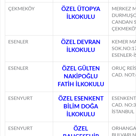
ÇEKMEKÖY
ÖZEL ÜTOPYA
MERKEZ M
DURMUŞO
İLKOKULU
CANDAN S
ÇEKMEKÖY
ESENLER
ÖZEL DEVRAN
KEMER M
SOK.NO:17
İLKOKULU
ESENLER-
ESENLER
ÖZEL GÜLTEN
ORUÇ REİ
CAD. NOT:
NAKİPOĞLU
FATİH İLKOKULU
ESENYURT
ÖZEL ESENKENT
ESENKENT
CAD. NO:
BİLİM DOĞA
İSTANBUL
İLKOKULU
ESENYURT
ÖZEL
ORHANGAZ
BULVARI N