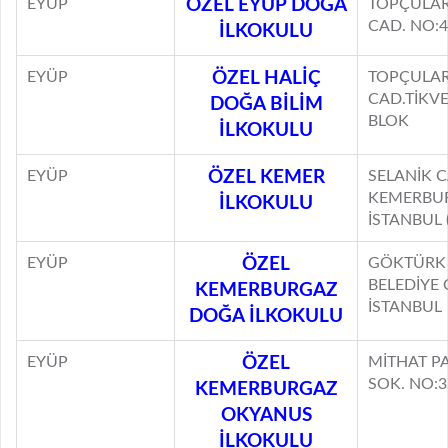
EYÜP
ÖZEL EYÜP DOĞA
TOPÇULAR
CAD. NO:4
İLKOKULU
EYÜP
ÖZEL HALİÇ
TOPÇULAR
CAD.TİKVE
DOĞA BİLİM
BLOK
İLKOKULU
EYÜP
ÖZEL KEMER
SELANİK 
KEMERBU
İLKOKULU
İSTANBUL 
EYÜP
ÖZEL
GÖKTÜRK
BELEDİYE 
KEMERBURGAZ
İSTANBUL
DOĞA İLKOKULU
EYÜP
ÖZEL
MİTHAT P
SOK. NO:3
KEMERBURGAZ
OKYANUS
İLKOKULU