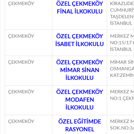
ÇEKMEKÖY
ÖZEL ÇEKMEKÖY
KİRAZLID
CUMHURİY
FİNAL İLKOKULU
TAŞDELEN
İSTANBUL
ÇEKMEKÖY
ÖZEL ÇEKMEKÖY
MERKEZ M
NO:15/17
İSABET İLKOKULU
İSTANBUL
ÇEKMEKÖY
ÖZEL ÇEKMEKÖY
MİMAR Sİ
OSMANGAZ
MİMAR SİNAN
KAT:ZEMİN
İLKOKULU
ÇEKMEKÖY
ÖZEL ÇEKMEKÖY
MERKEZ M
NO:1 ÇEK
MODAFEN
İLKOKULU
ÇEKMEKÖY
ÖZEL EĞİTİMDE
MERKEZ M
SOK.NO:3/
RASYONEL