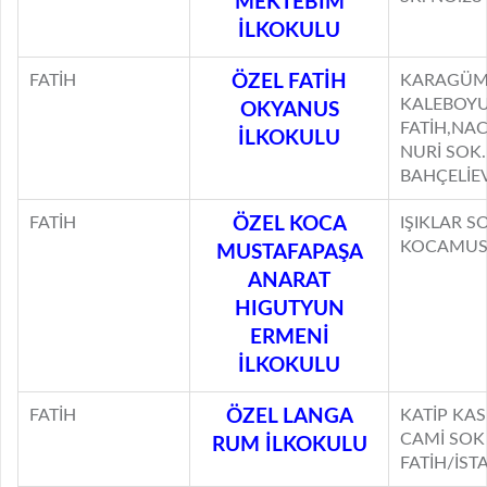
MEKTEBİM
İLKOKULU
FATİH
ÖZEL FATİH
KARAGÜM
KALEBOYU
OKYANUS
FATİH,NAC
İLKOKULU
NURİ SOK.
BAHÇELİEV
FATİH
ÖZEL KOCA
IŞIKLAR S
KOCAMUST
MUSTAFAPAŞA
ANARAT
HIGUTYUN
ERMENİ
İLKOKULU
FATİH
ÖZEL LANGA
KATİP KA
CAMİ SOK
RUM İLKOKULU
FATİH/İST