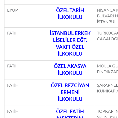
EYÜP
ÖZEL TARİH
NİŞANCA 
BULVARI N
İLKOKULU
İSTANBUL
FATİH
İSTANBUL ERKEK
TÜRKOCAĞ
CAĞALOĞL
LİSELİLER EĞT.
VAKFI ÖZEL
İLKOKULU
FATİH
ÖZEL AKASYA
MOLLA GÜ
FINDIKZA
İLKOKULU
FATİH
ÖZEL BEZCİYAN
ŞARAPNEL
KUMKAPI/
ERMENİ
İLKOKULU
FATİH
ÖZEL FATİH
TOPKAPI 
SK. NO:28