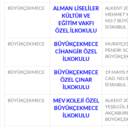
BÜYÜKÇEKMECE
ALMAN LİSELİLER
ALKENT 2
MEHMET Y
KÜLTÜR VE
NO:7 BÜY
EĞİTİM VAKFI
İSTANBUL
ÖZEL İLKOKULU
BÜYÜKÇEKMECE
BÜYÜKÇEKMECE
MURATÇEŞ
PENDİK S
CİHANGİR ÖZEL
BÜYÜKÇEK
İLKOKULU
BÜYÜKÇEKMECE
BÜYÜKÇEKMECE
19 MAYIS 
CAD. NO:
ÖZEL ÇINAR
İSTANBUL
İLKOKULU
BÜYÜKÇEKMECE
MEV KOLEJİ ÖZEL
ALKENT 2
YEŞİLGÜL 
BÜYÜKÇEKMECE
AKÇABURG
İLKOKULU
BÜYÜKÇEK