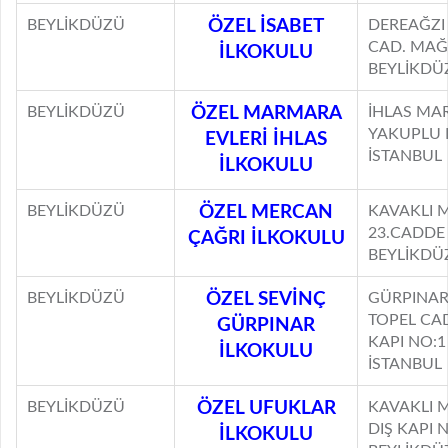
BEYLİKDÜZÜ
ÖZEL İSABET
DEREAĞZI
CAD. MAĞ
İLKOKULU
BEYLİKDÜ
BEYLİKDÜZÜ
ÖZEL MARMARA
İHLAS MAR
YAKUPLU 
EVLERİ İHLAS
İSTANBUL
İLKOKULU
BEYLİKDÜZÜ
ÖZEL MERCAN
KAVAKLI 
23.CADDE
ÇAĞRI İLKOKULU
BEYLİKDÜ
BEYLİKDÜZÜ
ÖZEL SEVİNÇ
GÜRPINAR
TOPEL CAD
GÜRPINAR
KAPI NO:
İLKOKULU
İSTANBUL
BEYLİKDÜZÜ
ÖZEL UFUKLAR
KAVAKLI M
DIŞ KAPI 
İLKOKULU