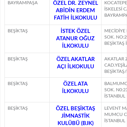
BAYRAMPAŞA
ÖZEL DR. ZEYNEL
KOCATEP
İSKELESİ 
ABİDİN ERDEM
BAYRAMPA
FATİH İLKOKULU
BEŞİKTAŞ
İSTEK ÖZEL
MECİDİYE
SOK. NO:
ATANUR OĞUZ
BEŞİKTAŞ 
İLKOKULU
BEŞİKTAŞ
ÖZEL AKATLAR
AKATLAR 
CAD.YEŞİL
AÇI İLKOKULU
BEŞİKTAŞ
BEŞİKTAŞ
ÖZEL ATA
BALMUMC
SOK. N0:2
İLKOKULU
İSTANBUL
BEŞİKTAŞ
ÖZEL BEŞİKTAŞ
LEVENT M
MUMCU CA
JİMNASTİK
İSTANBUL
KULÜBÜ (BJK)