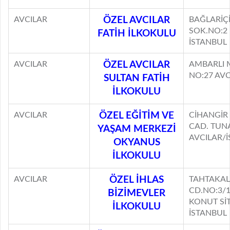
AVCILAR
ÖZEL AVCILAR
BAĞLARİÇ
SOK.NO:2 
FATİH İLKOKULU
İSTANBUL
AVCILAR
ÖZEL AVCILAR
AMBARLI 
NO:27 AV
SULTAN FATİH
İLKOKULU
AVCILAR
ÖZEL EĞİTİM VE
CİHANGİR
CAD. TUN
YAŞAM MERKEZİ
AVCILAR/
OKYANUS
İLKOKULU
AVCILAR
ÖZEL İHLAS
TAHTAKALE
CD.NO:3/1
BİZİMEVLER
KONUT SİT
İLKOKULU
İSTANBUL