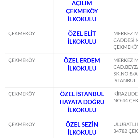
AÇILIM
ÇEKMEKÖY
İLKOKULU
ÇEKMEKÖY
ÖZEL ELİT
MERKEZ M
CADDESİ 
İLKOKULU
ÇEKMEKÖY
ÇEKMEKÖY
ÖZEL ERDEM
MERKEZ M
CAD.BEYZ
İLKOKULU
SK.NO:8/
İSTANBUL
ÇEKMEKÖY
ÖZEL İSTANBUL
KİRAZLIDE
NO:44 ÇE
HAYATA DOĞRU
İLKOKULU
ÇEKMEKÖY
ÖZEL SEZİN
ULUBATLI
34782 ÇE
İLKOKULU