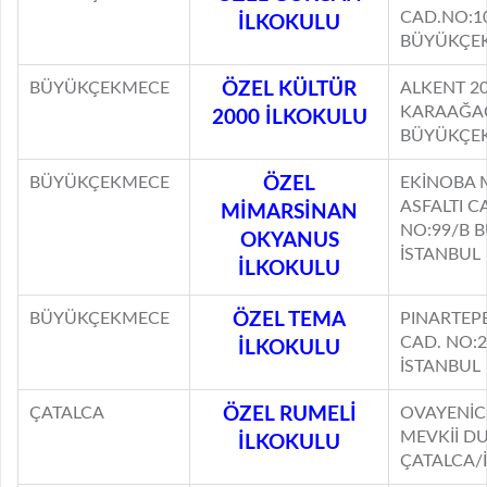
CAD.NO:1
İLKOKULU
BÜYÜKÇEK
BÜYÜKÇEKMECE
ÖZEL KÜLTÜR
ALKENT 20
KARAAĞA
2000 İLKOKULU
BÜYÜKÇEK
BÜYÜKÇEKMECE
ÖZEL
EKİNOBA 
ASFALTI C
MİMARSİNAN
NO:99/B 
OKYANUS
İSTANBUL
İLKOKULU
BÜYÜKÇEKMECE
ÖZEL TEMA
PINARTEP
CAD. NO:
İLKOKULU
İSTANBUL
ÇATALCA
ÖZEL RUMELİ
OVAYENİC
MEVKİİ D
İLKOKULU
ÇATALCA/