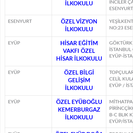
İNCİLER Ç
İLKOKULU
ESENYURT
ESENYURT
ÖZEL VİZYON
YEŞİLKENT
NO:23 ES
İLKOKULU
EYÜP
HİSAR EĞİTİM
GÖKTÜRK 
İSTANBUL 
VAKFI ÖZEL
EYÜP-İST
HİSAR İLKOKULU
EYÜP
ÖZEL BİLGİ
TOPÇULA
CELİL KUL
GELİŞİM
EYÜP / İS
İLKOKULU
EYÜP
ÖZEL EYÜBOĞLU
MİTHATPA
PİRİNCÇİK
KEMERBURGAZ
B-C BLIK
İLKOKULU
EYÜP/İST